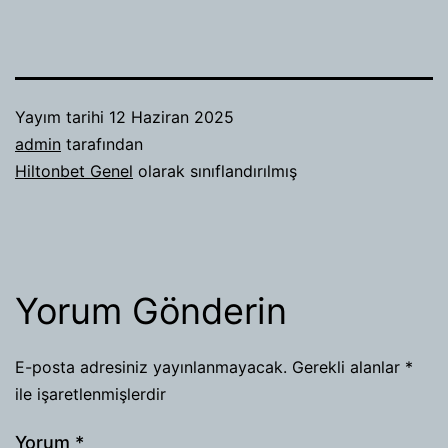
Yayım tarihi
12 Haziran 2025
admin
tarafından
Hiltonbet Genel
olarak sınıflandırılmış
Yorum Gönderin
E-posta adresiniz yayınlanmayacak.
Gerekli alanlar
*
ile işaretlenmişlerdir
Yorum
*