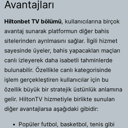
Avantajları
Hiltonbet TV bölümü
, kullanıcılarına birçok
avantaj sunarak platformun diğer bahis
sitelerinden ayrılmasını sağlar. İlgili hizmet
sayesinde üyeler, bahis yapacakları maçları
canlı izleyerek daha isabetli tahminlerde
bulunabilir. Özellikle canlı kategorisinde
işlem gerçekleştiren kullanıcılar için bu
özellik büyük bir stratejik üstünlük anlamına
gelir. HiltonTV hizmetiyle birlikte sunulan
diğer avantajlarsa aşağıdaki gibidir:
Popüler futbol, basketbol, tenis gibi