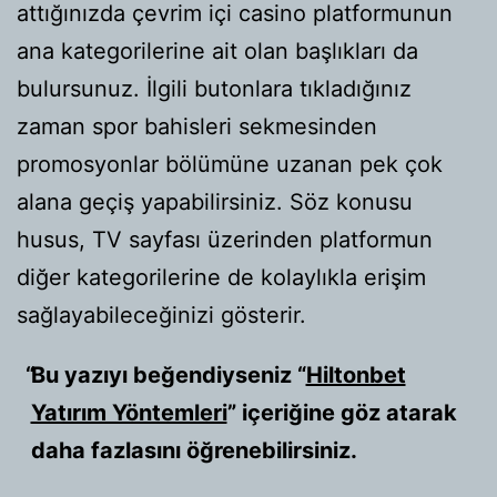
attığınızda çevrim içi casino platformunun
ana kategorilerine ait olan başlıkları da
bulursunuz. İlgili butonlara tıkladığınız
zaman spor bahisleri sekmesinden
promosyonlar bölümüne uzanan pek çok
alana geçiş yapabilirsiniz. Söz konusu
husus, TV sayfası üzerinden platformun
diğer kategorilerine de kolaylıkla erişim
sağlayabileceğinizi gösterir.
Bu yazıyı beğendiyseniz “
Hiltonbet
Yatırım Yöntemleri
” içeriğine göz atarak
daha fazlasını öğrenebilirsiniz.