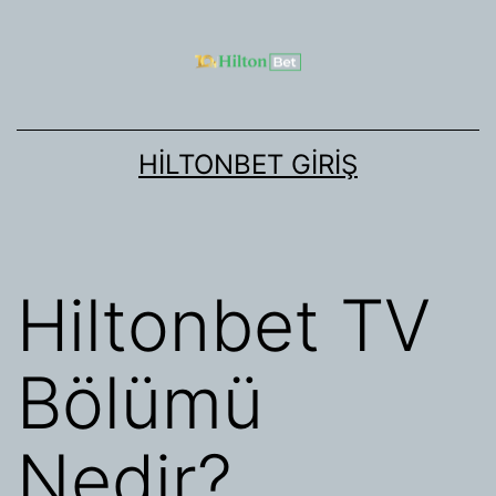
İçeriğe
geç
HILTONBET GIRIŞ
Hiltonbet TV
Bölümü
Nedir?