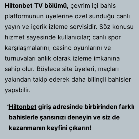
Hiltonbet TV bölümü
, çevrim içi bahis
platformunun üyelerine özel sunduğu canlı
yayın ve içerik izleme servisidir. Söz konusu
hizmet sayesinde kullanıcılar; canlı spor
karşılaşmalarını, casino oyunlarını ve
turnuvaları anlık olarak izleme imkanına
sahip olur. Böylece site üyeleri, maçları
yakından takip ederek daha bilinçli bahisler
yapabilir.
Hiltonbet
giriş adresinde birbirinden farklı
bahislerle şansınızı deneyin ve siz de
kazanmanın keyfini çıkarın!