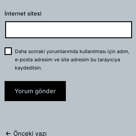
İnternet sitesi
Daha sonraki yorumlarımda kullanılması için adım,
e-posta adresim ve site adresim bu tarayıcıya
kaydedilsin.
Yazı
Önceki yazı