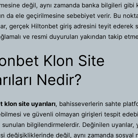
lmesine değil, aynı zamanda banka bilgileri gibi k
ın da ele geçirilmesine sebebiyet verir. Bu nokt
lar, gerçek Hiltonbet giriş adresini teyit ederek 
ağlamalı ve resmi duyuruları yakından takip etmel
tonbet Klon Site
rıları Nedir?
 klon site uyarıları
, bahisseverlerin sahte platf
ebilmesi ve güvenli olmayan girişleri tespit edeb
 sunulan bilgilendirmelerdir. Değinilen uyarılar, 
esi değişikliklerinde değil, aynı zamanda sosyal