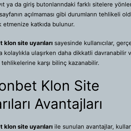
ıt ya da giriş butonlarındaki farklı sitelere yönl
sayfanın açılmaması gibi durumların tehlikeli o
k etmenize katkıda bulunur.
 klon site uyarıları
sayesinde kullanıcılar, gerç
a kolaylıkla ulaşırken daha dikkatli davranabilir 
tehlikelerine karşı bilinç kazanabilir.
tonbet Klon Site
rıları Avantajları
 klon site uyarıları
ile sunulan avantajlar, kullan