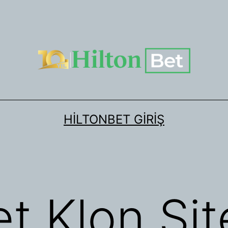
HILTONBET GIRIŞ
et Klon Sit