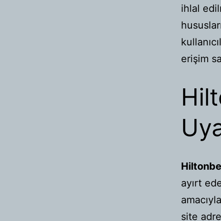
ihlal edi
hususlar
kullanıcı
erişim s
Hil
Uya
Hiltonbet
ayırt ed
amacıyla
site adr