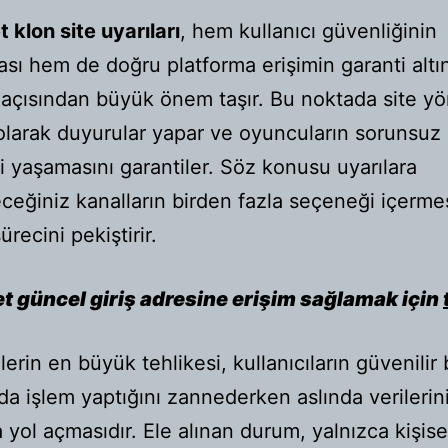
 klon site uyarıları
, hem kullanıcı güvenliğinin
sı hem de doğru platforma erişimin garanti altı
 açısından büyük önem taşır. Bu noktada site yö
olarak duyurular yapar ve oyuncuların sorunsuz 
 yaşamasını garantiler. Söz konusu uyarılara
eceğiniz kanalların birden fazla seçeneği içermes
sürecini pekiştirir.
t güncel giriş adresine erişim sağlamak için
lerin en büyük tehlikesi, kullanıcıların güvenilir 
da işlem yaptığını zannederken aslında verilerini
 yol açmasıdır. Ele alınan durum, yalnızca kişise