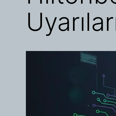
Uyarılar