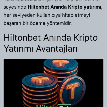
sayesinde
Hiltonbet Anında Kripto yatırımı
,
her seviyeden kullanıcıya hitap etmeyi
başaran bir ödeme yöntemidir.
Hiltonbet Anında Kripto
Yatırımı Avantajları