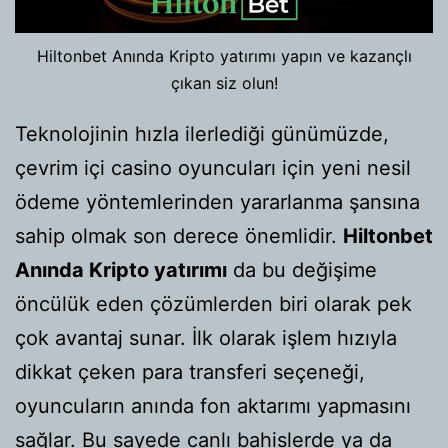
Hiltonbet Anında Kripto yatırımı yapın ve kazançlı
çıkan siz olun!
Teknolojinin hızla ilerlediği günümüzde,
çevrim içi casino oyuncuları için yeni nesil
ödeme yöntemlerinden yararlanma şansına
sahip olmak son derece önemlidir.
Hiltonbet
Anında Kripto yatırımı
da bu değişime
öncülük eden çözümlerden biri olarak pek
çok avantaj sunar. İlk olarak işlem hızıyla
dikkat çeken para transferi seçeneği,
oyuncuların anında fon aktarımı yapmasını
sağlar. Bu sayede canlı bahislerde ya da