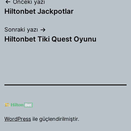
Yazı
Önceki yazı
Hiltonbet Jackpotlar
gezinmesi
Sonraki yazı
Hiltonbet Tiki Quest Oyunu
WordPress
ile güçlendirilmiştir.