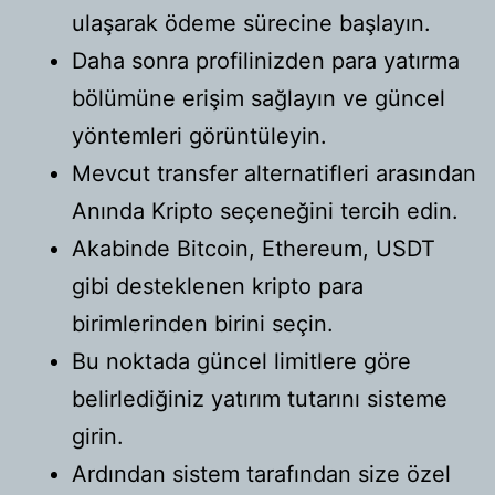
ulaşarak ödeme sürecine başlayın.
Daha sonra profilinizden para yatırma
bölümüne erişim sağlayın ve güncel
yöntemleri görüntüleyin.
Mevcut transfer alternatifleri arasından
Anında Kripto seçeneğini tercih edin.
Akabinde Bitcoin, Ethereum, USDT
gibi desteklenen kripto para
birimlerinden birini seçin.
Bu noktada güncel limitlere göre
belirlediğiniz yatırım tutarını sisteme
girin.
Ardından sistem tarafından size özel