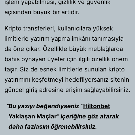
işlem yapabilmesi, gizlilik ve güvenlik
açısından büyük bir artıdır.
Kripto transferleri, kullanıcılara yüksek
limitlerle yatırım yapma imkânı tanımasıyla
da öne çıkar. Özellikle büyük meblağlarda
bahis oynayan üyeler için ilgili özellik önem
taşır. Siz de esnek limitlerle sunulan kripto
yatırımını keşfetmeyi hedefliyorsanız sitenin
güncel giriş adresine erişim sağlayabilirsiniz.
Bu yazıyı beğendiyseniz “
Hiltonbet
Yaklaşan Maçlar
” içeriğine göz atarak
daha fazlasını öğrenebilirsiniz.