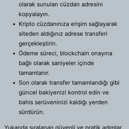
olarak sunulan cüzdan adresini
kopyalayın.
Kripto cüzdanınıza erişim sağlayarak
siteden aldığınız adrese transferi
gerçekleştirin.
Ödeme süreci, blockchain onayına
bağlı olarak saniyeler içinde
tamamlanır.
Son olarak transfer tamamlandığı gibi
güncel bakiyenizi kontrol edin ve
bahis serüveninizi kaldığı yerden
sürdürün.
Yukarıda sıralanan güvenli ve pratik adımlar