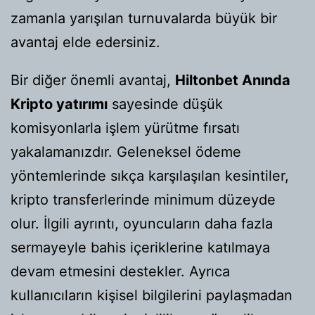
zamanla yarışılan turnuvalarda büyük bir
avantaj elde edersiniz.
Bir diğer önemli avantaj,
Hiltonbet Anında
Kripto yatırımı
sayesinde düşük
komisyonlarla işlem yürütme fırsatı
yakalamanızdır. Geleneksel ödeme
yöntemlerinde sıkça karşılaşılan kesintiler,
kripto transferlerinde minimum düzeyde
olur. İlgili ayrıntı, oyuncuların daha fazla
sermayeyle bahis içeriklerine katılmaya
devam etmesini destekler. Ayrıca
kullanıcıların kişisel bilgilerini paylaşmadan