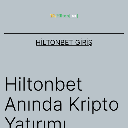
İçeriğe
geç
HILTONBET GIRIŞ
Hiltonbet
Anında Kripto
Yatırımı