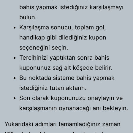
bahis yapmak istediğiniz karşılaşmayı
bulun.
Karşılaşma sonucu, toplam gol,
handikap gibi dilediğiniz kupon
seçeneğini seçin.
Tercihinizi yaptıktan sonra bahis
kuponunuz sağ alt köşede belirir.
Bu noktada sisteme bahis yapmak
istediğiniz tutarı aktarın.
Son olarak kuponunuzu onaylayın ve
karşılaşmanın oynanacağı anı bekleyin.
Yukarıdaki adımları tamamladığınız zaman