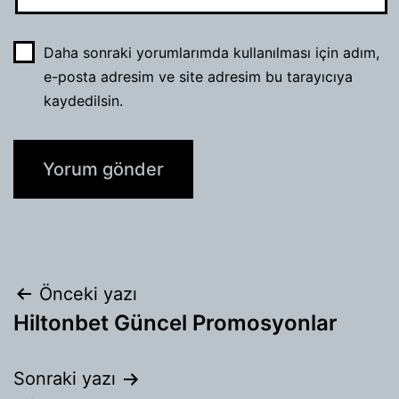
Daha sonraki yorumlarımda kullanılması için adım,
e-posta adresim ve site adresim bu tarayıcıya
kaydedilsin.
Yazı
Önceki yazı
Hiltonbet Güncel Promosyonlar
gezinmesi
Sonraki yazı