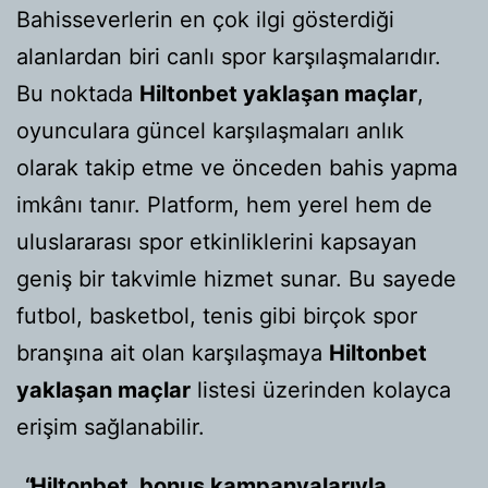
Bahisseverlerin en çok ilgi gösterdiği
alanlardan biri canlı spor karşılaşmalarıdır.
Bu noktada
Hiltonbet yaklaşan maçlar
,
oyunculara güncel karşılaşmaları anlık
olarak takip etme ve önceden bahis yapma
imkânı tanır. Platform, hem yerel hem de
uluslararası spor etkinliklerini kapsayan
geniş bir takvimle hizmet sunar. Bu sayede
futbol, basketbol, tenis gibi birçok spor
branşına ait olan karşılaşmaya
Hiltonbet
yaklaşan maçlar
listesi üzerinden kolayca
erişim sağlanabilir.
Hiltonbet
, bonus kampanyalarıyla