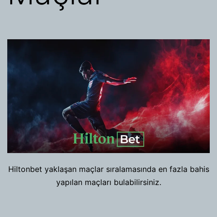
Hiltonbet yaklaşan maçlar sıralamasında en fazla bahis
yapılan maçları bulabilirsiniz.