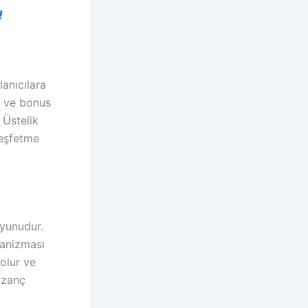
!
lanıcılara
ı ve bonus
 Üstelik
keşfetme
oyunudur.
kanizması
olur ve
kazanç