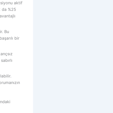
psiyonu aktif
ız da %25
avantajlı
r. Bu
aşarılı bir
zançsız
sabırlı
bilir.
korumanızın
ndaki