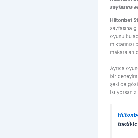
sayfasına e
Hiltonbet S
sayfasına gi
oyunu bulabi
miktarınızı 
makaraları d
Ayrıca oyund
bir deneyim
şekilde gözl
istiyorsanız
Hiltonb
taktikl