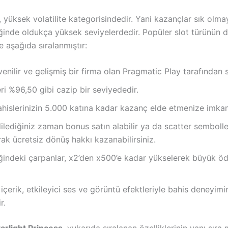
 yüksek volatilite kategorisindedir. Yani kazançlar sık olmay
ğinde oldukça yüksek seviyelerdedir. Popüler slot türünün d
se aşağıda sıralanmıştır:
enilir ve gelişmiş bir firma olan Pragmatic Play tarafından s
i %96,50 gibi cazip bir seviyededir.
hislerinizin 5.000 katına kadar kazanç elde etmenize imkan 
lediğiniz zaman bonus satın alabilir ya da scatter sembolle
ak ücretsiz dönüş hakkı kazanabilirsiniz.
iğindeki çarpanlar, x2’den x500’e kadar yükselerek büyük ö
 içerik, etkileyici ses ve görüntü efektleriyle bahis deneyimin
r.