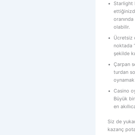
Starlight
ettiğiniz
oranında 
olabilir.
Ücretsiz 
noktada “
şekilde k
Çarpan se
turdan son
oynamak 
Casino oy
Büyük bir
en akıllıc
Siz de yukar
kazanç potan