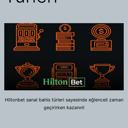
Hiltonbet sanal bahis türleri sayesinde eğlenceli zaman
geçirirken kazanın!