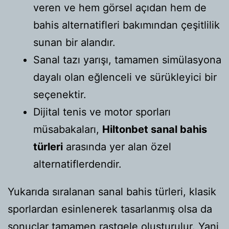
veren ve hem görsel açıdan hem de
bahis alternatifleri bakımından çeşitlilik
sunan bir alandır.
Sanal tazı yarışı, tamamen simülasyona
dayalı olan eğlenceli ve sürükleyici bir
seçenektir.
Dijital tenis ve motor sporları
müsabakaları,
Hiltonbet sanal bahis
türleri
arasında yer alan özel
alternatiflerdendir.
Yukarıda sıralanan sanal bahis türleri, klasik
sporlardan esinlenerek tasarlanmış olsa da
sonuçlar tamamen rastgele oluşturulur. Yani