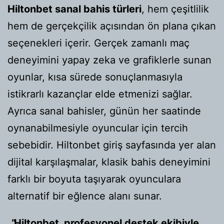
Hiltonbet sanal bahis türleri
, hem çeşitlilik
hem de gerçekçilik açısından ön plana çıkan
seçenekleri içerir. Gerçek zamanlı maç
deneyimini yapay zeka ve grafiklerle sunan
oyunlar, kısa sürede sonuçlanmasıyla
istikrarlı kazançlar elde etmenizi sağlar.
Ayrıca sanal bahisler, günün her saatinde
oynanabilmesiyle oyuncular için tercih
sebebidir. Hiltonbet giriş sayfasında yer alan
dijital karşılaşmalar, klasik bahis deneyimini
farklı bir boyuta taşıyarak oyunculara
alternatif bir eğlence alanı sunar.
Hiltonbet
, profesyonel destek ekibiyle