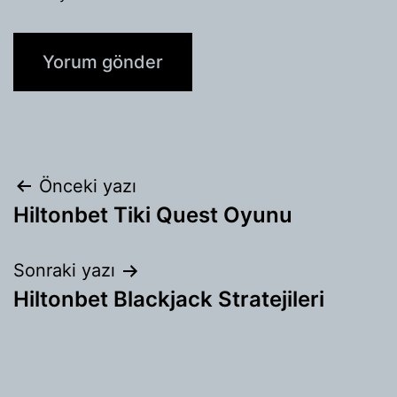
Yazı
Önceki yazı
Hiltonbet Tiki Quest Oyunu
gezinmesi
Sonraki yazı
Hiltonbet Blackjack Stratejileri