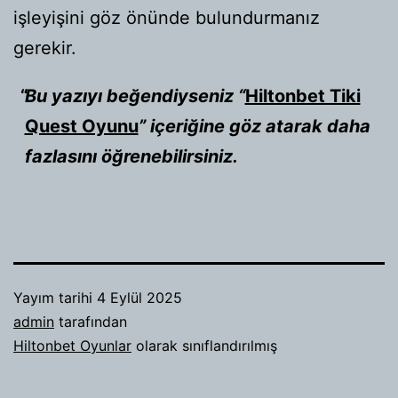
işleyişini göz önünde bulundurmanız
gerekir.
Bu yazıyı beğendiyseniz “
Hiltonbet Tiki
Quest Oyunu
” içeriğine göz atarak daha
fazlasını öğrenebilirsiniz.
Yayım tarihi
4 Eylül 2025
admin
tarafından
Hiltonbet Oyunlar
olarak sınıflandırılmış