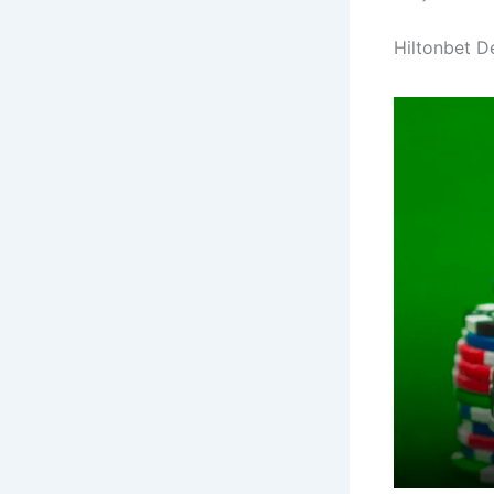
Hiltonbet 