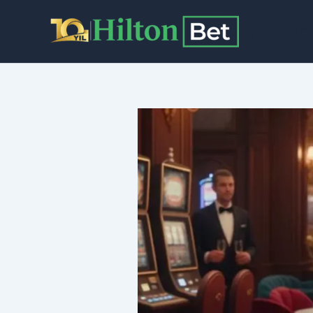
İçeriğe
atla
Hiltonb