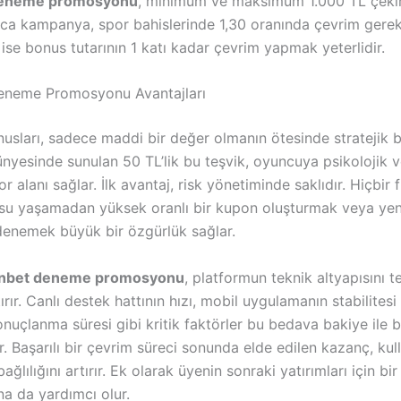
deneme promosyonu
, minimum ve maksimum 1.000 TL çekim
ıca kampanya, spor bahislerinde 1,30 oranında çevrim gerekt
ise bonus tutarının 1 katı kadar çevrim yapmak yeterlidir.
eneme Promosyonu Avantajları
sları, sadece maddi bir değer olmanın ötesinde stratejik bir
nyesinde sunulan 50 TL’lik bu teşvik, oyuncuya psikolojik v
r alanı sağlar. İlk avantaj, risk yönetiminde saklıdır. Hiçbir 
su yaşamadan yüksek oranlı bir kupon oluşturmak veya yeni
denemek büyük bir özgürlük sağlar.
onbet deneme promosyonu
, platformun teknik altyapısını t
ırır. Canlı destek hattının hızı, mobil uygulamanın stabilitesi
onuçlanma süresi gibi kritik faktörler bu bedava bakiye ile 
. Başarılı bir çevrim süreci sonunda elde edilen kazanç, kull
bağlılığını artırır. Ek olarak üyenin sonraki yatırımları için b
na da yardımcı olur.