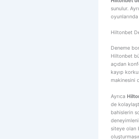
Hiltonbet 
sunulur. Ayr
oyunlarında 
Hiltonbet D
Deneme bonu
Hiltonbet bü
açıdan konfo
kayıp korku
makinesini 
Ayrıca
Hilt
de kolaylaşt
bahislerin s
deneyimlenir
siteye olan 
oluşturması