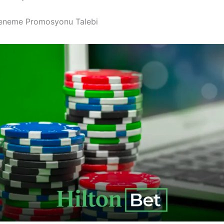
Deneme Promosyonu Talebi