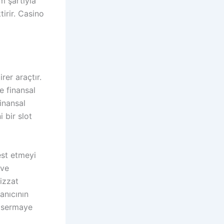
 şartıyla
irir. Casino
er araçtır.
e finansal
finansal
 bir slot
est etmeyi
 ve
bizzat
anıcının
ir sermaye