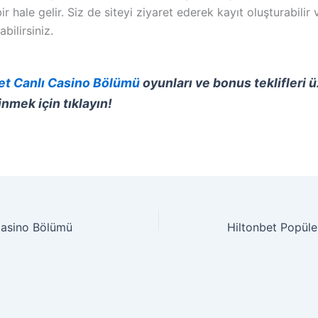
ir hale gelir. Siz de siteyi ziyaret ederek kayıt oluşturabilir
abilirsiniz.
et Canlı Casino Bölümü
oyunları ve bonus teklifleri 
inmek için tıklayın!
Casino Bölümü
Hiltonbet Popül