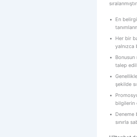
sıralanmıştır
En belirg
tanımlanm
Her bir b
yalnızca 
Bonusun n
talep edili
Genellikl
şekilde sın
Promosyon
bilgilerin
Deneme bo
sınırla sab